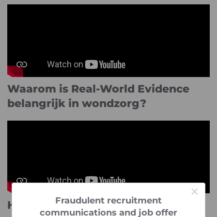
Waarom is Real-World Evidence
belangrijk in wondzorg?
×
Fraudulent recruitment
®
Hoe brengt u Flaminal
aan in een
communications and job offer