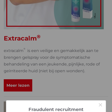
®
Extracalm
®
extracalm
is een veilige en gemakkelijk aan te
brengen gelspray voor de symptomatische
behandeling van een jeukende, pijnlijke, rode of
geïrriteerde huid (niet bij open wonden).
Meer lezen
×
Fraudulent recruitment