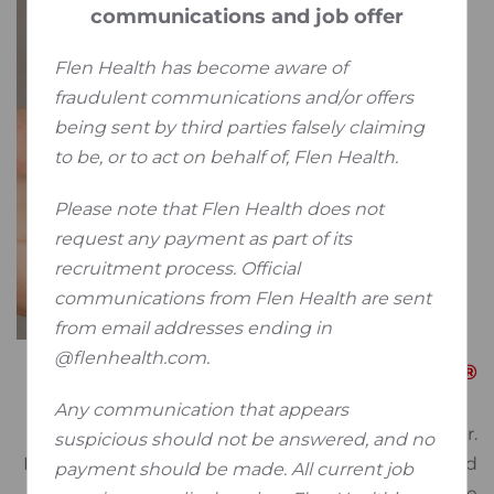
communications and job offer
Flen Health has become aware of
fraudulent communications and/or offers
being sent by third parties falsely claiming
to be, or to act on behalf of, Flen Health.
Please note that Flen Health does not
request any payment as part of its
recruitment process. Official
communications from Flen Health are sent
from email addresses ending in
@flenhealth.com.
®
Flamirins
Any communication that appears
®
Flamirins
is een isotone gebufferde wondreiniger.
suspicious should not be answered, and no
®
Flamirins
helpt de micro-omgeving van een wond
payment should be made. All current job
onder controle te houden via een mechanische