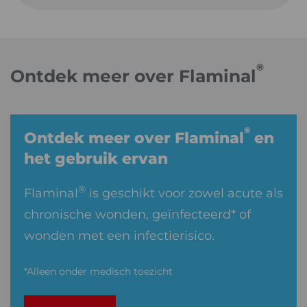
®
Ontdek meer over Flaminal
®
Ontdek meer over Flaminal
en
het gebruik ervan
®
Flaminal
is geschikt voor zowel acute als
chronische wonden, geïnfecteerd* of
wonden met een infectierisico.
*Alleen onder medisch toezicht