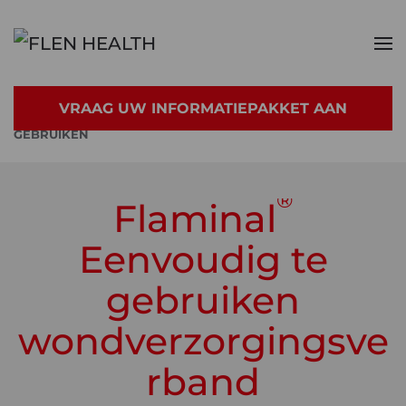
Skip to main content
VRAAG UW INFORMATIEPAKKET AAN
®
PRODUCTEN
FLAMINAL
EENVOUDIG TE
GEBRUIKEN
®
Flaminal
Eenvoudig te
gebruiken
wondverzorgingsve
rband