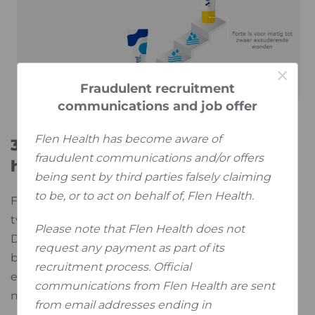
×
Fraudulent recruitment
communications and job offer
Flen Health has become aware of
3. Effectief beheer van lage tot
fraudulent communications and/or offers
hoge exsudaatniveaus
being sent by third parties falsely claiming
to be, or to act on behalf of, Flen Health.
®
Flaminal
is verkrijgbaar in verschillende maten en
®
®
twee formules, Flaminal
Hydro en Flaminal
Forte.
Please note that Flen Health does not
Daardoor kan het worden afgestemd op de
request any payment as part of its
behoeften van de patiënt, op basis van
recruitment process. Official
exsudaatniveaus en de hoeveelheid product die
communications from Flen Health are sent
nodig is voor de behandeling.
from email addresses ending in