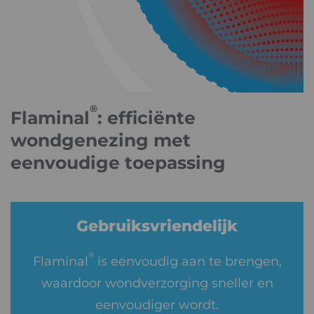
®
Flaminal
: efficiënte
wondgenezing met
eenvoudige toepassing
Gebruiksvriendelijk
®
Flaminal
is eenvoudig aan te brengen,
waardoor wondverzorging sneller en
eenvoudiger wordt.