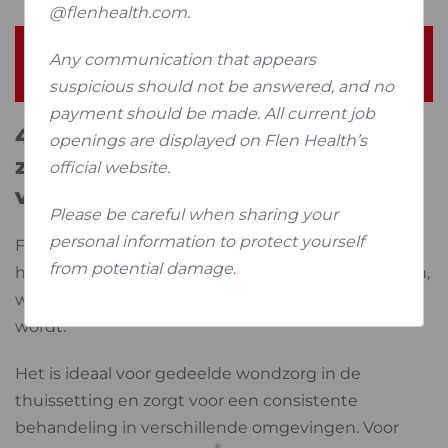
@flenhealth.com.
®
Video: Verschillen tussen Flaminal
Hydro en
Any communication that appears
®
Flaminal
Forte
suspicious should not be answered, and no
payment should be made. All current job
4. Gemoedsrust voor
openings are displayed on Flen Health’s
zorgprofessionals, betere kwaliteit
official website.
van leven voor patiënten
Please be careful when sharing your
®
personal information to protect yourself
Flaminal
biedt zorgverleners gemoedsrust omdat
from potential damage
.
het eenvoudig en flexibel aangebracht kan worden,
waardoor wondverzorging eenvoudig en effectief
wordt.
Het is ideaal voor gedeelde wondzorg in de
thuissetting en zorgt voor een consistente
behandeling in verschillende omgevingen. Voor
®