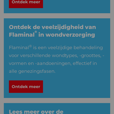
Ontdek meer
Ontdek de veelzijdigheid van
®
Flaminal
in wondverzorging
®
Flaminal
is een veelzijdige behandeling
voor verschillende wondtypes, -groottes, -
vormen en -aandoeningen, effectief in
alle genezingsfasen.
Ontdek meer
Lees meer over de