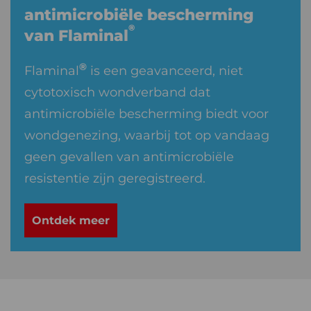
antimicrobiële bescherming
®
van Flaminal
®
Flaminal
is een geavanceerd, niet
cytotoxisch wondverband dat
antimicrobiële bescherming biedt voor
wondgenezing, waarbij tot op vandaag
geen gevallen van antimicrobiële
resistentie zijn geregistreerd.
Ontdek meer